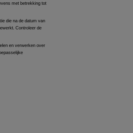
evens met betrekking tot
atie die na de datum van
gewerkt. Controleer de
melen en verwerken over
oepasselijke