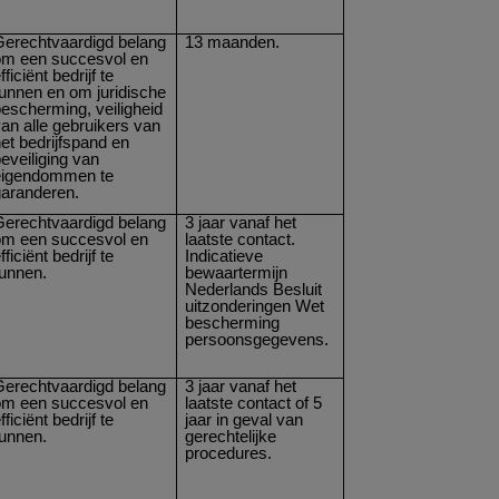
Gerechtvaardigd belang
13 maanden.
om een succesvol en
fficiënt bedrijf te
unnen en om juridische
escherming, veiligheid
an alle gebruikers van
et bedrijfspand en
eveiliging van
eigendommen te
garanderen.
Gerechtvaardigd belang
3 jaar vanaf het
om een succesvol en
laatste contact.
fficiënt bedrijf te
Indicatieve
runnen.
bewaartermijn
Nederlands Besluit
uitzonderingen Wet
bescherming
persoonsgegevens.
Gerechtvaardigd belang
3 jaar vanaf het
om een succesvol en
laatste contact of 5
fficiënt bedrijf te
jaar in geval van
runnen.
gerechtelijke
procedures.