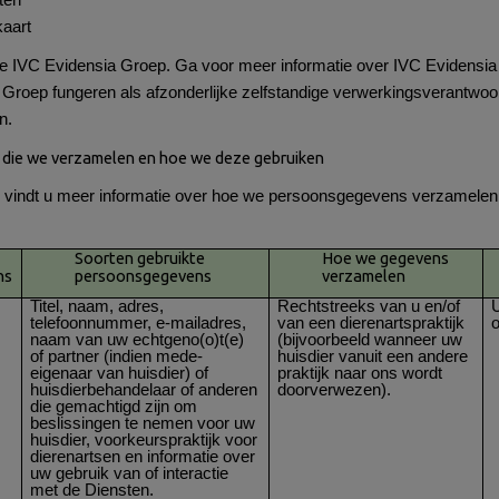
ten
kaart
de IVC Evidensia Groep. Ga voor meer informatie over IVC Evidensi
 Groep fungeren als afzonderlijke zelfstandige verwerkingsverantwoo
n.
die we verzamelen en hoe we deze gebruiken
l vindt u meer informatie over hoe we persoonsgegevens verzamelen
Soorten gebruikte
Hoe we gegevens
ns
persoonsgegevens
verzamelen
Titel, naam, adres,
Rechtstreeks van u en/of
U
telefoonnummer, e-mailadres,
van een dierenartspraktijk
naam van uw echtgeno(o)t(e)
(bijvoorbeeld wanneer uw
of partner (indien mede-
huisdier vanuit een andere
eigenaar van huisdier) of
praktijk naar ons wordt
huisdierbehandelaar of anderen
doorverwezen).
die gemachtigd zijn om
beslissingen te nemen voor uw
huisdier, voorkeurspraktijk voor
dierenartsen en informatie over
uw gebruik van of interactie
met de Diensten.