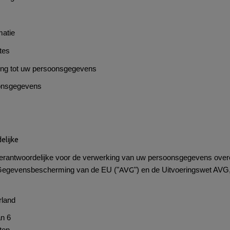
matie
tes
ing tot uw persoonsgegevens
oonsgegevens
elijke
verantwoordelijke voor de verwerking van uw persoonsgegevens ove
AVG
Gegevensbescherming van de EU ("
") en de Uitvoeringswet AVG
rland
an 6