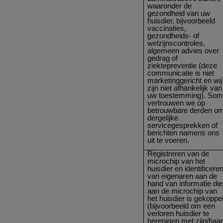
waaronder de
gezondheid van uw
huisdier, bijvoorbeeld
vaccinaties,
gezondheids- of
welzijnscontroles,
algemeen advies over
gedrag of
ziektepreventie (deze
communicatie is niet
marketinggericht en wij
zijn niet afhankelijk van
uw toestemming). So
vertrouwen we op
betrouwbare derden o
dergelijke
servicegesprekken of
berichten namens ons
uit te voeren.
Registreren van de
microchip van het
huisdier en identificere
van eigenaren aan de
hand van informatie die
aan de microchip van
het huisdier is gekoppe
(bijvoorbeeld om een
verloren huisdier te
herenigen met zijn/haa