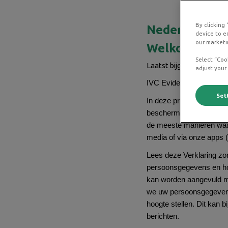
By clicking
Nederlandse 
device to e
our marketi
Welkom
Select “Coo
Laatst bijgewerkt: 25 Ja
adjust your
IVC Evidensia Nederland
Set
In deze privacyverklaring
beschermen, met wie wij 
de meeste manieren waar
media of via onze apps 
Lees deze Verklaring zor
persoonsgegevens en ho
kan worden aangevuld met
we uw persoonsgegevens 
hoogte stellen. Dit kan 
berichten.