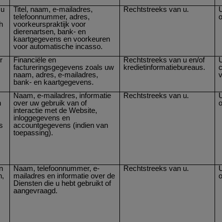
 u
Titel, naam, e-mailadres,
Rechtstreeks van u.
U
telefoonnummer, adres,
h
voorkeurspraktijk voor
dierenartsen, bank- en
kaartgegevens en voorkeuren
voor automatische incasso.
r
Financiële en
Rechtstreeks van u en/of
U
factureringsgegevens zoals uw
kredietinformatiebureaus.
c
naam, adres, e-mailadres,
v
bank- en kaartgegevens.
Naam, e-mailadres, informatie
Rechtstreeks van u.
U
n
over uw gebruik van of
interactie met de Website,
inloggegevens en
s
accountgegevens (indien van
toepassing).
n
Naam, telefoonnummer, e-
Rechtstreeks van u.
U
n,
mailadres en informatie over de
Diensten die u hebt gebruikt of
aangevraagd.