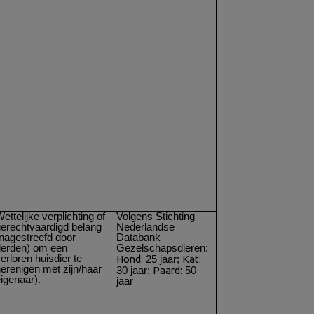
ettelijke verplichting of
Volgens Stichting
gerechtvaardigd belang
Nederlandse
nagestreefd door
Databank
derden) om een
Gezelschapsdieren:
erloren huisdier te
Hond:
Kat:
25 jaar;
erenigen met zijn/haar
Paard:
30 jaar;
50
igenaar).
jaar