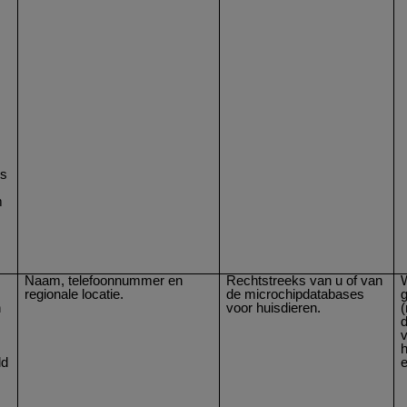
ms
m
Naam, telefoonnummer en
Rechtstreeks van u of van
W
regionale locatie.
de microchipdatabases
n
voor huisdieren.
(
v
h
ld
e
r