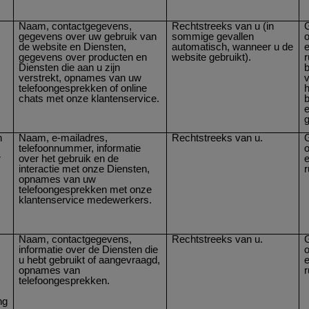
n
Naam, contactgegevens,
Rechtstreeks van u (in
gegevens over uw gebruik van
sommige gevallen
de website en Diensten,
automatisch, wanneer u de
e
gegevens over producten en
website gebruikt).
r
Diensten die aan u zijn
b
verstrekt, opnames van uw
v
telefoongesprekken of online
h
chats met onze klantenservice.
b
n
Naam, e-mailadres,
Rechtstreeks van u.
telefoonnummer, informatie
r
over het gebruik en de
e
interactie met onze Diensten,
opnames van uw
telefoongesprekken met onze
klantenservice medewerkers.
Naam, contactgegevens,
Rechtstreeks van u.
informatie over de Diensten die
u hebt gebruikt of aangevraagd,
e
opnames van
n
telefoongesprekken.
ng