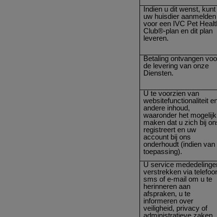
Indien u dit wenst, kunt
uw huisdier aanmelden
voor een IVC Pet Healt
Club®-plan en dit plan
leveren.
Betaling ontvangen voo
de levering van onze
Diensten.
U te voorzien van
websitefunctionaliteit e
andere inhoud,
waaronder het mogelijk
maken dat u zich bij on
registreert en uw
account bij ons
onderhoudt (indien van
toepassing).
U service mededelinge
verstrekken via telefoo
sms of e-mail om u te
herinneren aan
afspraken, u te
informeren over
veiligheid, privacy of
administratieve zaken,