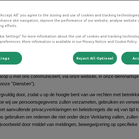
D
 “Accept All” you agree to the storing and use of cookies and tracking technologie
privacyverklaring
nhance site navigation, improve the performance of our website, analyse website u
ng efforts.
kie Settings” for more information about the use of cookies and tracking technolo
nuari 2026
 preferences. More information is available in our Privacy Notice and Cookie Policy.
 ("wij", "onze", "ons") zet zich in voor de bescherming van uw pers
tings
Reject All Optional
Acc
Verklaring
 ("
") wordt uitgelegd hoe wij informatie over u verzamelen,
deze informatie kunnen delen en welke rechten u heeft. Deze Verklar
op u met ons communiceert, via onze website, in onze dierenartspra
Diensten
(onze "
").
gvuldig door, zodat u op de hoogte bent van uw rechten met betrekki
e wij uw persoonsgegevens zullen verzamelen, gebruiken en verwer
 aanvullende privacyverklaringen en beleidsregels die wij van tijd tot
gebruiken om redenen die niet onder deze Verklaring vallen, zullen 
bijvoorbeeld door middel van meldingen, bewegwijzering op specifieke 