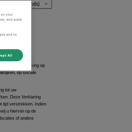
utch (Netherlands)
s on your
se, and assist
gies and to
oonsgegevens.
ept All
 gebruiken en
ing heeft betrekking op
ktijken, op sociale
ng tot uw
ken. Deze Verklaring
 tijd verstrekken. Indien
wij u hiervan op de
locaties of andere