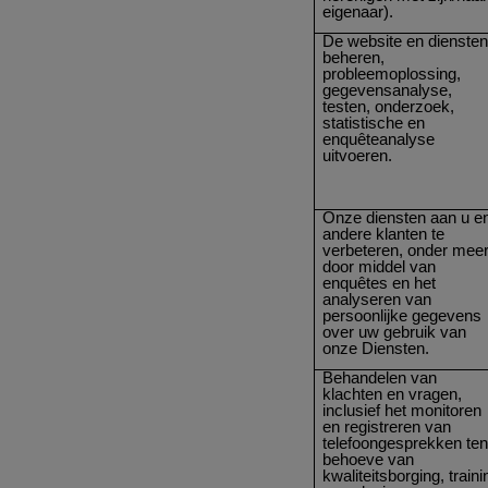
eigenaar).
De website en dienste
beheren,
probleemoplossing,
gegevensanalyse,
testen, onderzoek,
statistische en
enquêteanalyse
uitvoeren.
Onze diensten aan u e
andere klanten te
verbeteren, onder mee
door middel van
enquêtes en het
analyseren van
persoonlijke gegevens
over uw gebruik van
onze Diensten.
Behandelen van
klachten en vragen,
inclusief het monitoren
en registreren van
telefoongesprekken te
behoeve van
kwaliteitsborging, traini