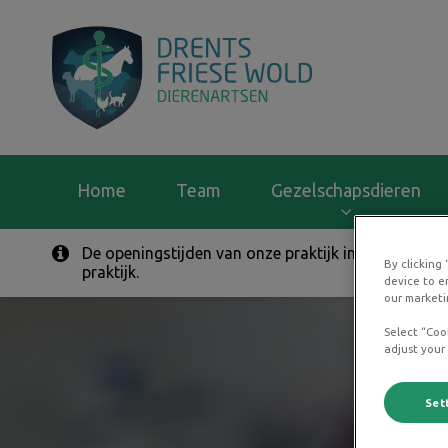
Homepage Drents F
Home
Team
Gezelschapsdieren
De openingstijden van onze praktijk in Bovensmil
Zoek
By clicking
praktijk.
device to e
our marketi
Select “Coo
adjust your
Set