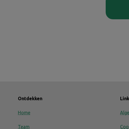
Ontdekken
Lin
Home
Alg
Team
Coo