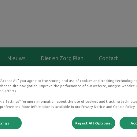
riese Wold Dierenartsen
Nieuws
Dier en Zorg Plan
Contact
de zijn momenteel aangepast. Voor vragen of meer informatie 
 “Accept All” you agree to the storing and use of cookies and tracking technologie
nhance site navigation, improve the performance of our website, analyse website u
ng efforts.
kie Settings” for more information about the use of cookies and tracking technolo
 preferences. More information is available in our Privacy Notice and Cookie Policy.
tings
Reject All Optional
Acc