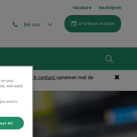
Vacature
Inschrijven
Bel ons
AFSPRAAK MAKEN
Zoek
kunt u
telefonisch contact
opnemen met de
s on your
Zoek
se, and assist
gies and to
ept All