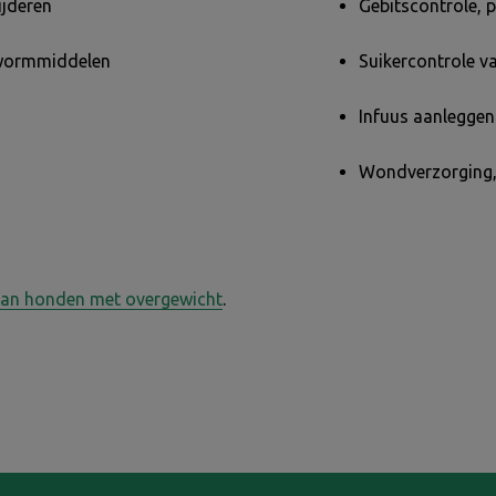
ijderen
Gebitscontrole, p
 wormmiddelen
Suikercontrole v
Infuus aanleggen
Wondverzorging,
van honden met overgewicht
.