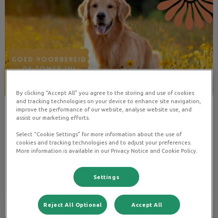
By clicking “Accept All” you agree to the storing and use of cookies
and tracking technologies on your device to enhance site navigation,
improve the performance of our website, analyse website use, and
De zomerchecklist voor je huisdier
assist our marketing efforts.
Select “Cookie Settings” for more information about the use of
De zomer komt eraan! Misschien gaat je huisdier mee op
cookies and tracking technologies and to adjust your preferences.
vakantie, naar een pension of blijft het thuis. Wat je ook doet,
een goede voorbereiding is belangrijk en geeft rust.
More information is available in our Privacy Notice and Cookie Policy.
Settings
Lees hier meer over
Reject All Optional
Accept All
Verzekering