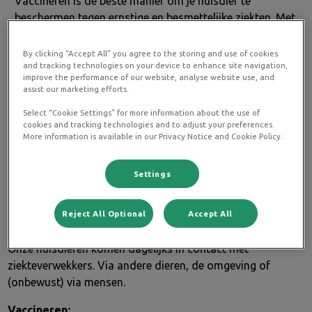
Vaccineren is de beste manier om je huisdier te
beschermen tegen ernstige en besmettelijke ziekten. Met
een vaccinatie bouwt je huisdier een sterke afweer op.
Omdat deze bescherming na verloop van tijd afneemt,
By clicking “Accept All” you agree to the storing and use of cookies
and tracking technologies on your device to enhance site navigation,
is het belangrijk om vaccinaties op tijd te herhalen
improve the performance of our website, analyse website use, and
(boosteren). Zo blijft je huisdier optimaal beschermd.
assist our marketing efforts.
Bij ons krijgt ieder dier een vaccinatie op maat. We
Select “Cookie Settings” for more information about the use of
kijken samen naar de leeftijd en leefstijl van je huisdier
cookies and tracking technologies and to adjust your preferences.
en bespreken welke bescherming het beste past.
More information is available in our Privacy Notice and Cookie Policy.
Plan vaccinatieafspraak
Settings
Reject All Optional
Accept All
Waarom vaccineren belangrijk is
Onze huisdieren komen dagelijks in contact met
ziekteverwekkers. Via andere dieren, de omgeving of
(onbewust) via mensen.
Vaccineren: