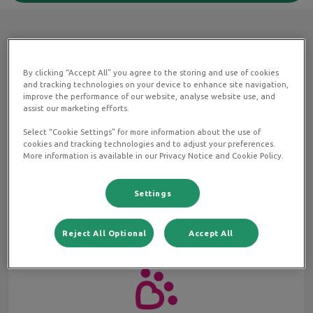
Wat is het Dier en Zorg Plan?
By clicking “Accept All” you agree to the storing and use of cookies
and tracking technologies on your device to enhance site navigation,
improve the performance of our website, analyse website use, and
Met het Dier en Zorg Plan krijgt je huisdier de zorg die het
assist our marketing efforts.
verdient. Zonder verrassingen. Met één overzichtelijk
Select “Cookie Settings” for more information about the use of
abonnement regel je eenvoudig alle belangrijke
cookies and tracking technologies and to adjust your preferences.
zorgmomenten voor je hond of kat tegen een vaste
More information is available in our Privacy Notice and Cookie Policy.
maandprijs. Zo weet je precies waar je aan toe bent én
krijgt je dier altijd op tijd de juiste zorg.
Settings
Met het Dier en Zorg Plan profiteer je van:
Reject All Optional
Accept All