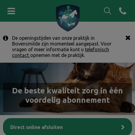
Zoek
Open co
Homepage Drents Friese Wold 
Zoek
De openingstijden van onze praktijk in
Zoek
Bovensmilde zijn momenteel aangepast. Voor
vragen of meer informatie kunt u
telefonisch
contact
opnemen met de praktijk.
De beste kwaliteit zorg in één
voordelig abonnement
Direct online afsluiten